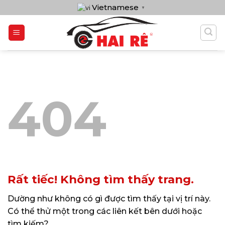
Bỏ
Vietnamese
▼
qua
nội
dung
404
Rất tiếc! Không tìm thấy trang.
Dường như không có gì được tìm thấy tại vị trí này.
Có thể thử một trong các liên kết bên dưới hoặc
tìm kiếm?